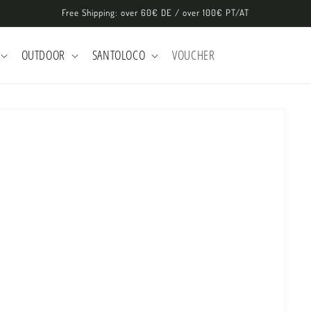
Free Shipping: over 60€ DE / over 100€ PT/AT
OUTDOOR
SANTOLOCO
VOUCHER