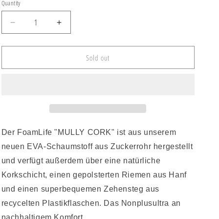
or
or
Quantity
unavailable
unavailable
Decrease
Increase
quantity
quantity
for
for
FoamLife
FoamLife
Sold out
Mully
Mully
Cork
Cork
Flip
Flip
Flop
Flop
Tan
Tan
Der FoamLife "MULLY CORK" ist aus unserem
neuen EVA-Schaumstoff aus Zuckerrohr hergestellt
und verfügt außerdem über eine natürliche
Korkschicht, einen gepolsterten Riemen aus Hanf
und einen superbequemen Zehensteg aus
recycelten Plastikflaschen. Das Nonplusultra an
nachhaltigem Komfort.