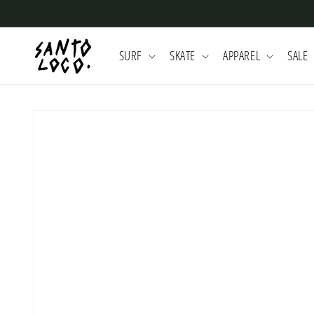
Skip to
content
SURF
SKATE
APPAREL
SALE
Skip to
product
information