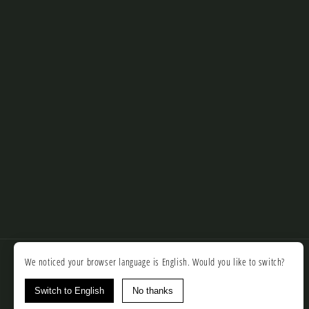
We noticed your browser language is English. Would you like to switch?
Switch to English
No thanks
© 2026,
SantoLoco
Powered by Shopify