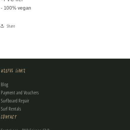
- 100% vegan
Share
Useful Links
Blog
Payment and Vouchers
Surfboard Repair
Surf Rentals
Contact