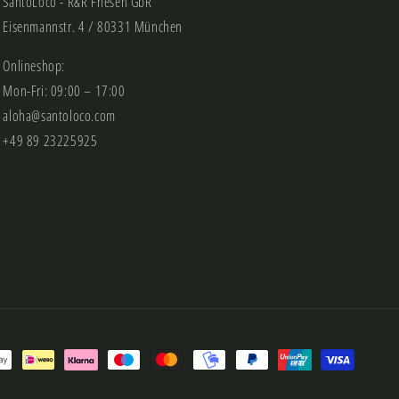
SantoLoco - R&R Friesen GbR
Eisenmannstr. 4 / 80331 München
Onlineshop:
Mon-Fri: 09:00 – 17:00
aloha@santoloco.com
+49 89 23225925