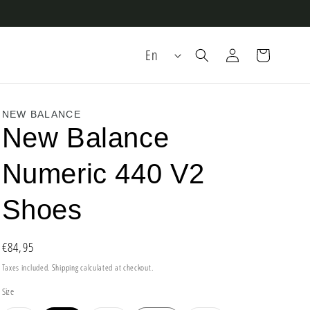
Log
L
Cart
En
in
a
n
g
NEW BALANCE
New Balance
u
a
Numeric 440 V2
g
e
Shoes
Regular
€84,95
price
Taxes included.
Shipping
calculated at checkout.
Size