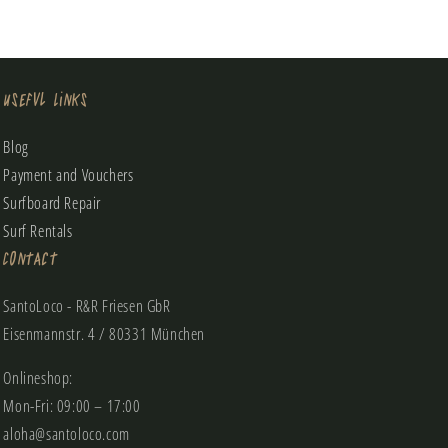
Useful Links
Blog
Payment and Vouchers
Surfboard Repair
Surf Rentals
Contact
SantoLoco - R&R Friesen GbR
Eisenmannstr. 4 / 80331 München
Onlineshop:
Mon-Fri: 09:00 – 17:00
aloha@santoloco.com