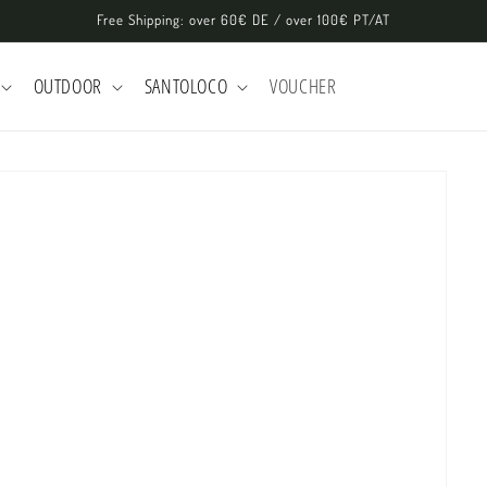
Free Shipping: over 60€ DE / over 100€ PT/AT
OUTDOOR
SANTOLOCO
VOUCHER