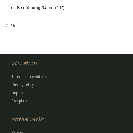
Beinöffnung 54 cm (21")
Share
Legal Notices
Terms and Conditions
Privacy Policy
Imprint
Complaint
Customer Support
Returns