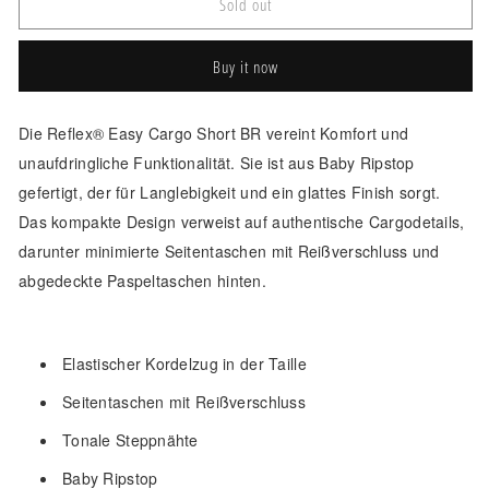
Reell
Reell
Sold out
Reflex
Reflex
Easy
Easy
Buy it now
Cargo
Cargo
BR
BR
Short
Short
Die Reflex® Easy Cargo Short BR vereint Komfort und
Beige/Weiß
Beige/Weiß
unaufdringliche Funktionalität. Sie ist aus Baby Ripstop
gefertigt, der für Langlebigkeit und ein glattes Finish sorgt.
Das kompakte Design verweist auf authentische Cargodetails,
darunter minimierte Seitentaschen mit Reißverschluss und
abgedeckte Paspeltaschen hinten.
Elastischer Kordelzug in der Taille
Seitentaschen mit Reißverschluss
Tonale Steppnähte
Baby Ripstop